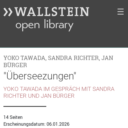
☰
YOKO TAWADA
,
SANDRA RICHTER
,
JAN
BÜRGER
"Überseezungen"
YOKO TAWADA IM GESPRÄCH MIT SANDRA
RICHTER UND JAN BÜRGER
14 Seiten
Erscheinungsdatum: 06.01.2026