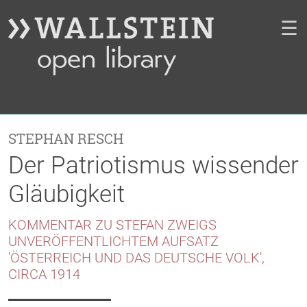
☰
STEPHAN RESCH
Der Patriotismus wissender
Gläubigkeit
KOMMENTAR ZU STEFAN ZWEIGS
UNVERÖFFENTLICHTEM AUFSATZ
'ÖSTERREICH UND DAS DEUTSCHE VOLK',
CIRCA 1914