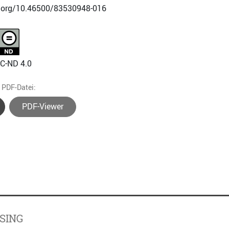
i.org/10.46500/83530948-016
NC-ND 4.0
e PDF-Datei:
PDF-Viewer
SING