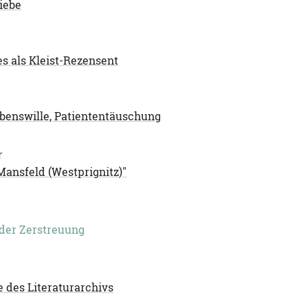
iebe
es als Kleist-Rezensent
ebenswille, Patiententäuschung
r
Mansfeld (Westprignitz)"
der Zerstreuung
 des Literaturarchivs