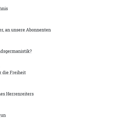
hnis
er, an unsere Abonnenten
dsgermanistik?
m
r die Freiheit
nes Herrenreiters
run