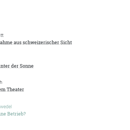
tt
nahme aus schweizerischer Sicht
nter der Sonne
th
dem Theater
zwedel
hne Betrieb?