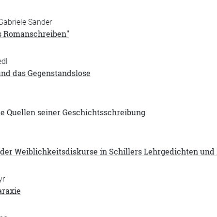
 Gabriele Sander
s Romanschreiben"
edl
und das Gegenstandslose
ie Quellen seiner Geschichtsschreibung
 der Weiblichkeitsdiskurse in Schillers Lehrgedichten un
yr
araxie