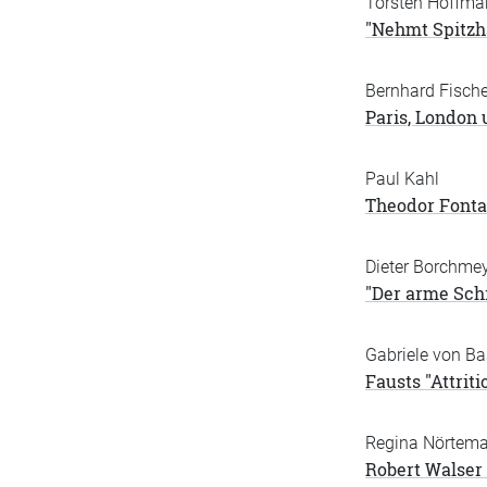
Torsten Hoffma
"Nehmt Spitz
Bernhard Fische
Paris, London
Paul Kahl
Theodor Fonta
Dieter Borchme
"Der arme Schi
Gabriele von B
Fausts "Attrit
Regina Nörtem
Robert Walser