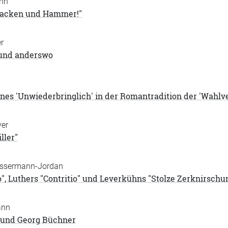
nn
hacken und Hammer!"
r
 und anderswo
nes 'Unwiederbringlich' in der Romantradition der 'Wahl
yer
ller"
assermann-Jordan
io", Luthers "Contritio" und Leverkühns "Stolze Zerknirschu
ann
 und Georg Büchner