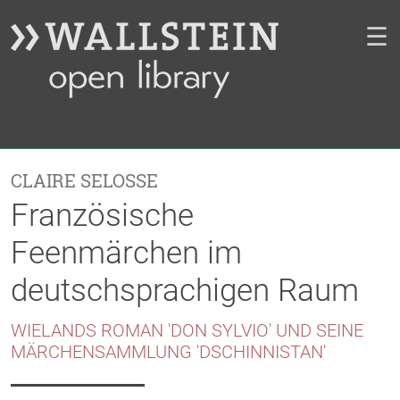
☰
CLAIRE SELOSSE
Französische
Feenmärchen im
deutschsprachigen Raum
WIELANDS ROMAN 'DON SYLVIO' UND SEINE
MÄRCHENSAMMLUNG 'DSCHINNISTAN'