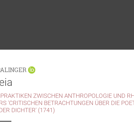
PALINGER
eia
PRAKTIKEN ZWISCHEN ANTHROPOLOGIE UND RH
ERS 'CRITISCHEN BETRACHTUNGEN ÜBER DIE POE
ER DICHTER' (1741)