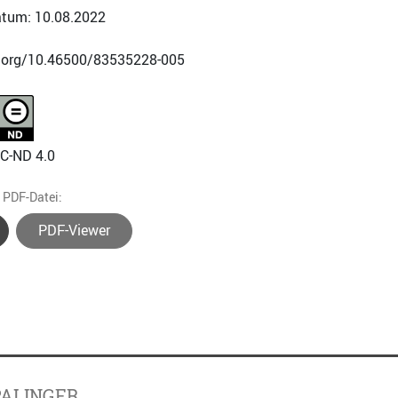
tum: 10.08.2022
i.org/10.46500/83535228-005
NC-ND 4.0
e PDF-Datei:
PDF-Viewer
PALINGER