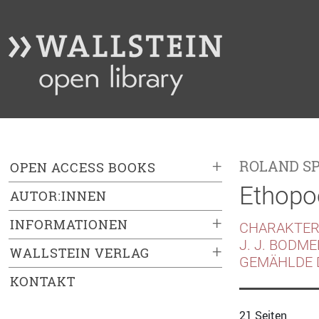
+
ROLAND S
OPEN ACCESS BOOKS
Ethopo
AUTOR:INNEN
+
INFORMATIONEN
CHARAKTER
J. J. BODM
+
WALLSTEIN VERLAG
GEMÄHLDE D
KONTAKT
21 Seiten