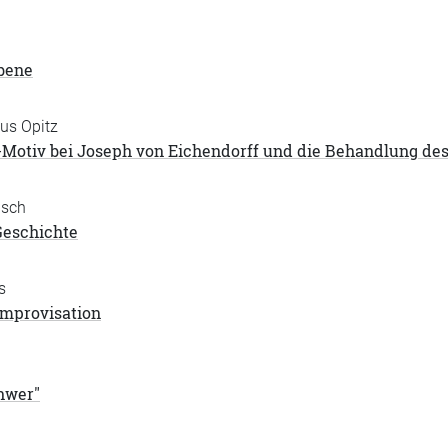
bene
aus Opitz
-Motiv bei Joseph von Eichendorff und die Behandlung des
usch
Geschichte
s
Improvisation
chwer"