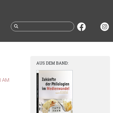
Suche nach Büchern 
AUS DEM BAND:
N AM