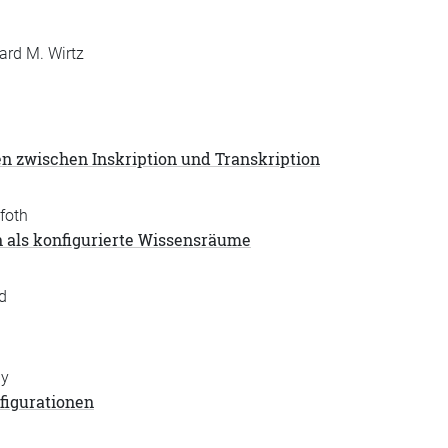
ard M. Wirtz
n zwischen Inskription und Transkription
foth
n als konfigurierte Wissensräume
d
ny
figurationen