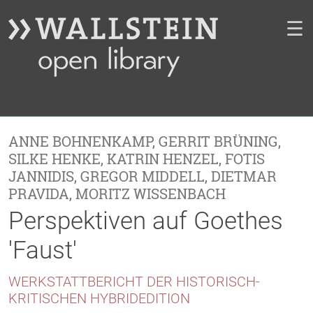
☰
ANNE BOHNENKAMP
,
GERRIT BRÜNING
,
SILKE HENKE
,
KATRIN HENZEL
,
FOTIS
JANNIDIS
,
GREGOR MIDDELL
,
DIETMAR
PRAVIDA
,
MORITZ WISSENBACH
Perspektiven auf Goethes
'Faust'
WERKSTATTBERICHT DER HISTORISCH-
KRITISCHEN HYBRIDEDITION