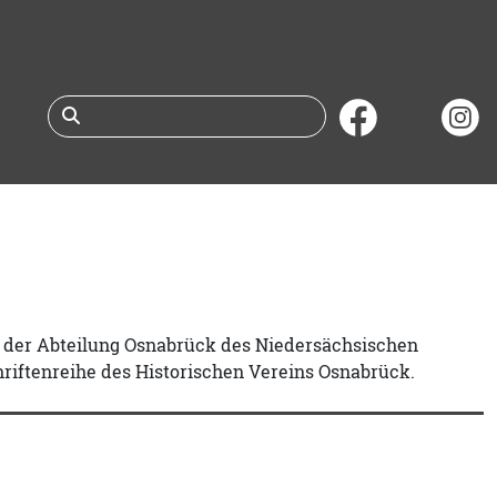
Suche nach Büchern 
er der Abteilung Osnabrück des Niedersächsischen
riftenreihe des Historischen Vereins Osnabrück.