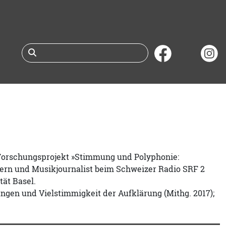
Suche nach Büchern 
F-Forschungsprojekt »Stimmung und Polyphonie:
zern und Musikjournalist beim Schweizer Radio SRF 2
ät Basel.
ungen und Vielstimmigkeit der Aufklärung (Mithg. 2017);