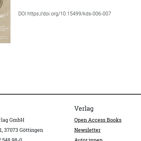
DOI https://doi.org/10.15499/kds-006-007
Verlag
erlag GmbH
Open Access Books
1, 37073 Göttingen
Newsletter
/ 548 98-0
Autor:innen