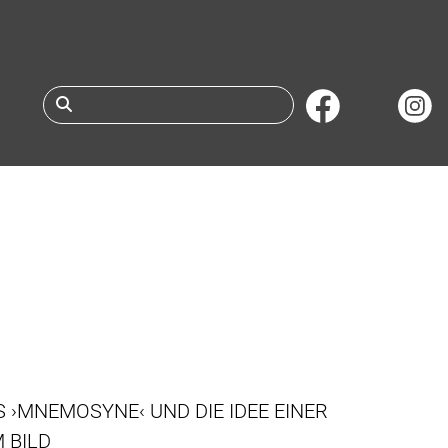
Suche nach Büchern 
 ›MNEMOSYNE‹ UND DIE IDEE EINER
 BILD